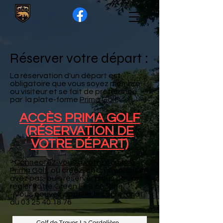
Réserver votre départ :
La réservation d'un départ est
obligatoire que vous soyez membre
ou visiteur et se fait de préférence
par la plate-forme
Prima Golf
.
ACCÈS PRIMA GOLF
(RÉSERVATION DE
VOTRE DÉPART)
-
Connectez-vous à votre compte
Prima Golf
, ou créez-en un si vous n'en
avez pas, puis réserver (vous pouvez
régler votre Green Fee en ligne)
- Vous pouvez appeler le secrétariat
au
03 25 40 18 76