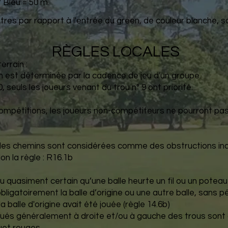
 Bleu = 50 m.
res par rapport à l'entrée du green, de couleur blanche, s
RÈGLES LOCALES
terrain :
rain est déterminée par la cadence de jeu d'un groupe.
, seuls les joueurs venant du trou n° 9 ont priorité.
e compétitions, les joueurs non-compétiteurs ne pourront pa
et les chemins sont considérées comme des obstructions i
n la règle : R16.1b
 ou quasiment certain qu’une balle heurte un fil ou un poteau
obligatoirement la balle d’origine ou une autre balle, sans p
la balle d'origine avait été jouée (règle 14.6b)
 situés généralement à droite et/ou à gauche des trous so