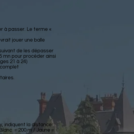
ter à passer. Le terme «
vrait jouer une balle
 suivant de les dépasser
 5 mn pour procéder ainsi
ages 21 à 24)
incomplet
taires.
, indiquent la distance
: Blanc = 200 m / Jaune =