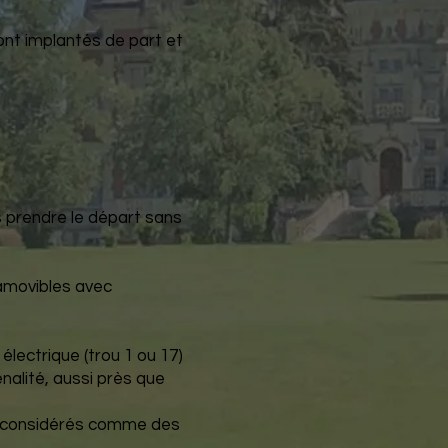
ont implantés de part et
s prendre le départ sans
namovibles avec
 électrique (trou 1 ou 17)
énalité, aussi près que
nt considérés comme des