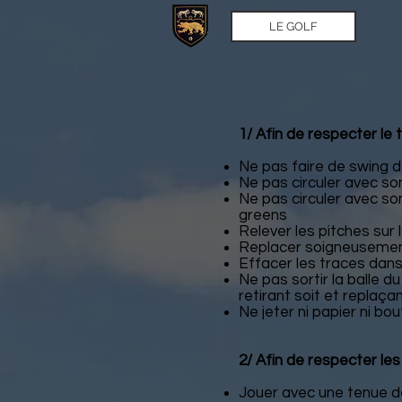
LE GOLF
1/ Afin de respecter le t
Ne pas faire de swing d
Ne pas circuler avec so
Ne pas circuler avec so
greens
Relever les pitches sur
Replacer soigneusement
Effacer les traces dans
Ne pas sortir la balle d
retirant soit et replaç
Ne jeter ni papier ni bou
2/ Afin de respecter les 
Jouer avec une tenue 