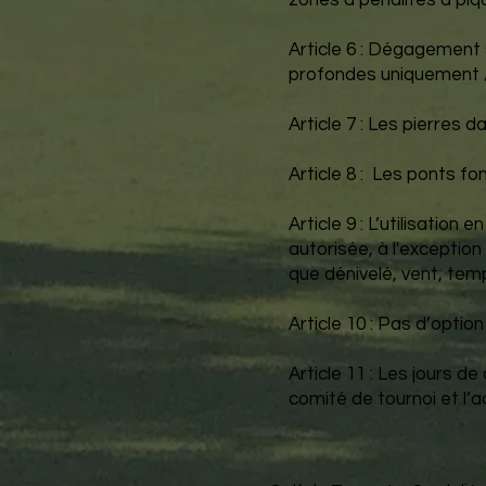
zones à pénalités à piq
Article 6 : Dégagement 
profondes uniquement / 
Article 7 : Les pierres
Article 8 : Les ponts fo
Article 9 : L’utilisatio
autorisée, à l'exception
que dénivelé, vent, temp
Article 10 : Pas d’opti
Article 11 : Les jours d
comité de tournoi et l’a