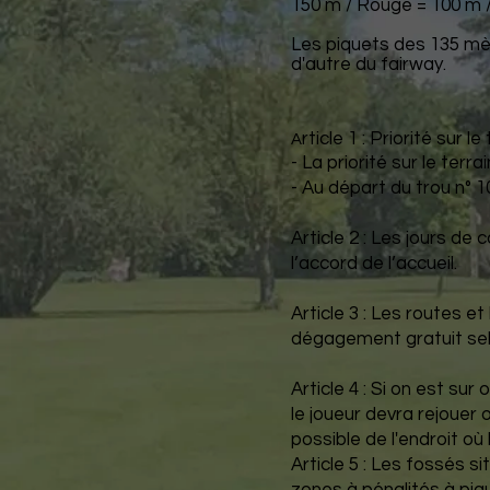
150 m / Rouge = 100 m /
Les piquets des 135 mèt
d'autre du fairway.
rticle 1 : Priorité sur le 
A
- La priorité sur le ter
- Au départ du trou n° 10
Article 2 : Les jours d
l’accord de l’accueil.
Article 3 : Les routes 
dégagement gratuit selo
Article 4 : Si on est sur
le joueur devra rejouer 
possible de l'endroit où 
Article 5 : Les fossés