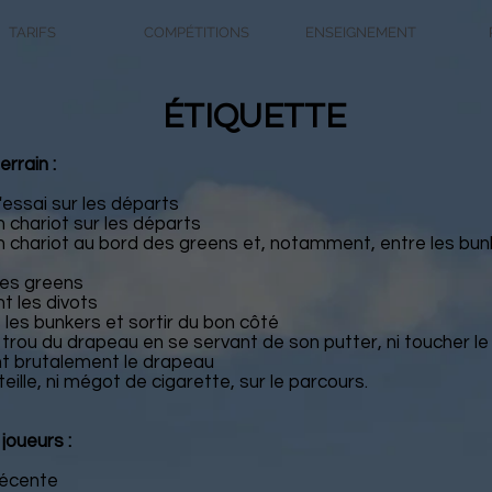
TARIFS
COMPÉTITIONS
ENSEIGNEMENT
ÉTIQUETTE
errain :
'essai sur les départs
n chariot sur les départs
n chariot au bord des greens et, notamment, entre les bunk
 les greens
 les divots
 les bunkers et sortir du bon côté
u trou du drapeau en se servant de son putter, ni toucher le
ant brutalement le drapeau
teille, ni mégot de cigarette, sur le parcours.
joueurs :
décente