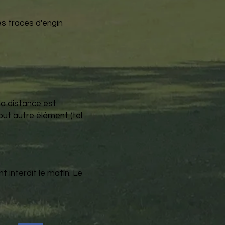
es traces d'engin
 la distance est
out autre élément (tel
t interdit le matin. Le