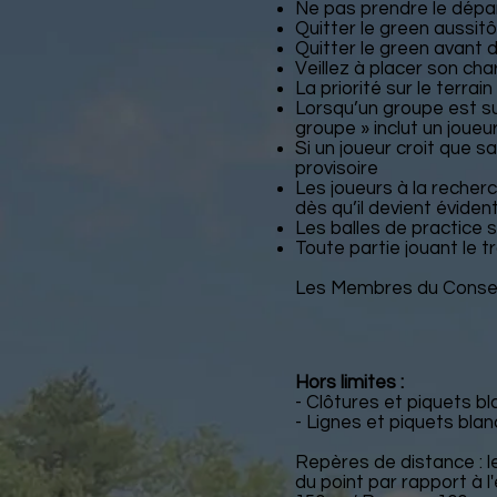
Ne pas prendre le dépar
Quitter le green aussitô
Quitter le green avant 
Veillez à placer son cha
La priorité sur le terra
Lorsqu’un groupe est sui
groupe » inclut un joueu
Si un joueur croit que s
provisoire
Les joueurs à la recher
dès qu’il devient éviden
Les balles de practice s
Toute partie jouant le t
Les Membres du Conseil 
Hors limites :
- Clôtures et piquets bla
- Lignes et piquets blan
Repères de distance : le
du point par rapport à l