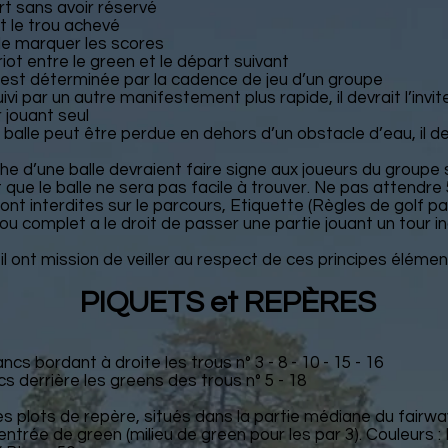
t sans avoir réservé
t le trou achevé
de marquer les scores
riot entre le green et le départ suivant
in est déterminée par la cadence de jeu d’un groupe
vi par un autre manifestement plus rapide, il devrait l’invi
r jouant seul
a balle peut être perdue en dehors d’un obstacle d’eau, il de
che d’une balle devraient faire signe aux joueurs du groupe
t que le balle ne sera pas facile à trouver. Ne pas attendre
ont interdites sur le parcours, Etiquette (Règles de golf p
rou complet a le droit de passer une partie jouant un tour 
ont mission de veiller au respect de ces principes élémen
PIQUETS et REPÈRES
ncs bordant à droite les trous n° 3 - 8 - 10 - 15 - 16
cs derrière les greens des trous n° 5 - 18
s plots de repère, situés dans la partie médiane du fairway
'entrée de green (milieu de green pour les par 3). Couleurs 