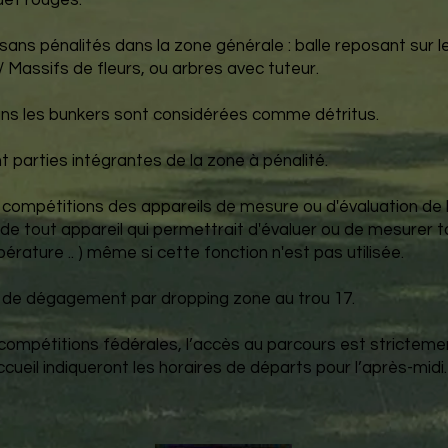
uet rouges.
sans pénalités dans la zone générale : balle reposant sur l
Massifs de fleurs, ou arbres avec tuteur.
 dans les bunkers sont considérées comme détritus.
nt parties intégrantes de la zone à pénalité.
n en compétitions des appareils de mesure ou d'évaluation de
 de tout appareil qui permettrait d'évaluer ou de mesurer t
érature .. ) même si cette fonction n'est pas utilisée.
on de dégagement par dropping zone au trou 17.
e compétitions fédérales, l’accès au parcours est strictemen
ccueil indiqueront les horaires de départs pour l’après-midi.