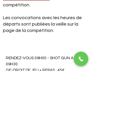
compétition.
Les convocations avec les heures de
départs sont publiées la veille sur la
page de la compétition.
RENDEZ-VOUS 09H00 - SHOT GUN A 
09H30
GF-DROIT DE JEU + REPAS : 45€
GF+DROIT DE JEU SANS REPAS : 32€
Golf de Troyes La Cordelière
10210 Chaource
03 25 40 18 76
contact@golfdetroyeslacordeliere.fr