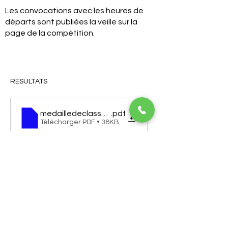
Les convocations avec les heures de
départs sont publiées la veille sur la
page de la compétition.
RESULTATS 
medailledeclassementdu1904
.pdf
Télécharger PDF • 38KB
Golf de Troyes La Cordelière
10210 Chaource
03 25 40 18 76