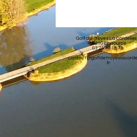
Golf de Troyes La Cordeliè
10210 Chaource
03 25 40 18 76
contact@golfdetroyeslacorde
.fr