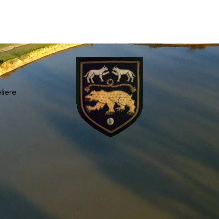
re
liere