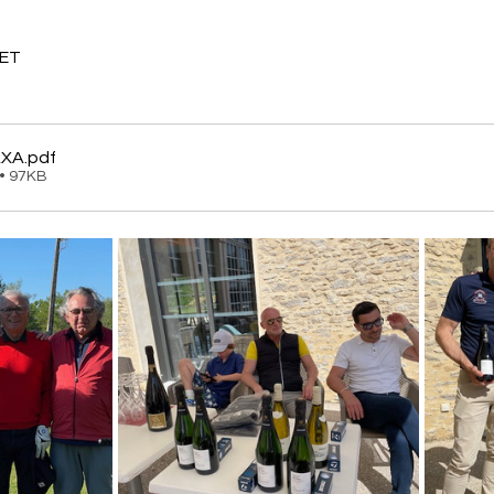
ET 
AXA
.pdf
 • 97KB