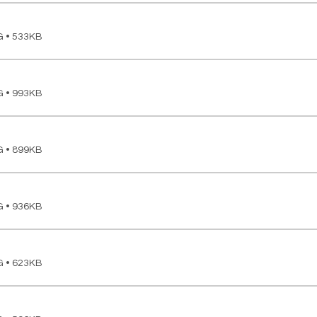
G • 533KB
G • 993KB
G • 899KB
G • 936KB
G • 623KB