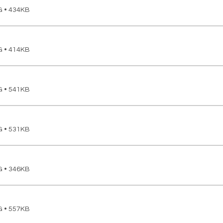
G • 434KB
G • 414KB
G • 541KB
G • 531KB
G • 346KB
G • 557KB