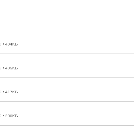
G • 404KB
G • 409KB
G • 417KB
G • 290KB