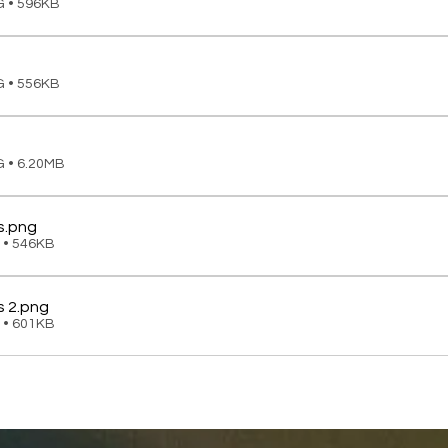
G • 596KB
G • 556KB
G • 6.20MB
s
.png
 • 546KB
 2
.png
 • 601KB