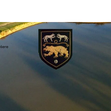
re
liere