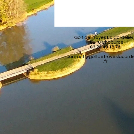
Golf de Troyes La Cordeliè
10210 Chaource
03 25 40 18 76
contact@golfdetroyeslacorde
.fr