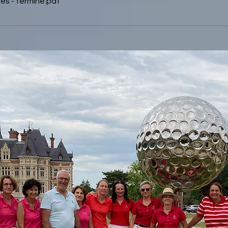
s - terminé
.pdf