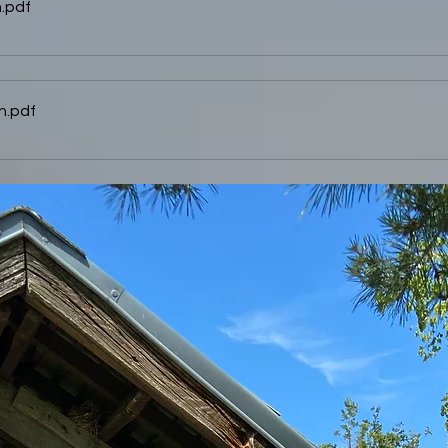
n
.pdf
n
.pdf