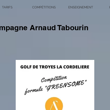
TARIFS
COMPÉTITIONS
ENSEIGNEMENT
mpagne Arnaud Tabourin