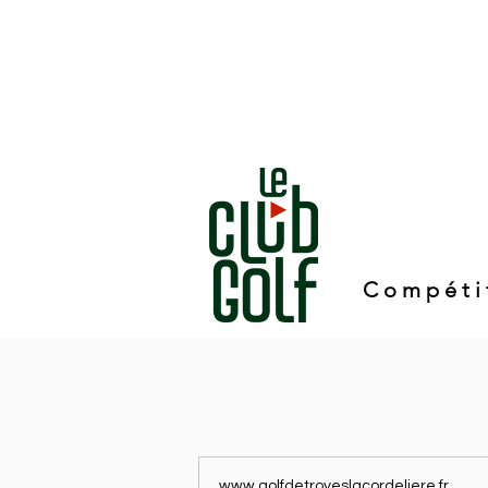
Compéti
www.golfdetroyeslacordeliere.fr