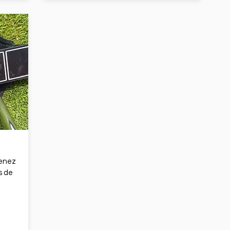
venez
s de