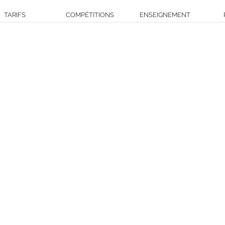
TARIFS
COMPÉTITIONS
ENSEIGNEMENT
olf de la Cordeliè
Troyes - Aube - Champagne -
0325401876