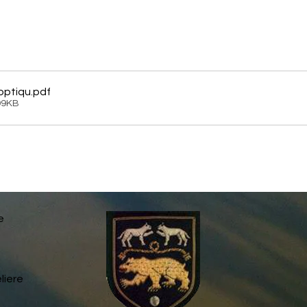
loptiqu
.pdf
99KB
e
liere