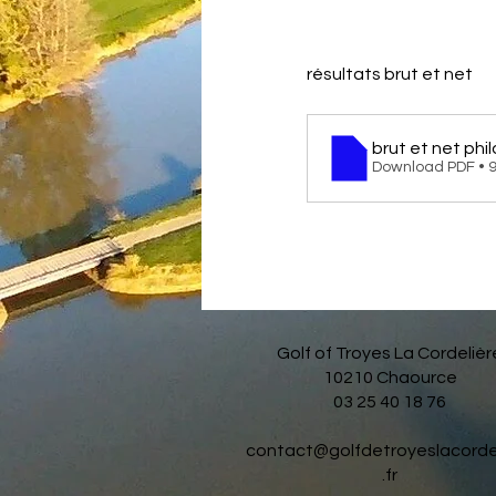
résultats brut et net
brut et net phi
Download PDF • 
Golf of Troyes La Cordelièr
10210 Chaource
03 25 40 18 76
contact@golfdetroyeslacorde
.fr