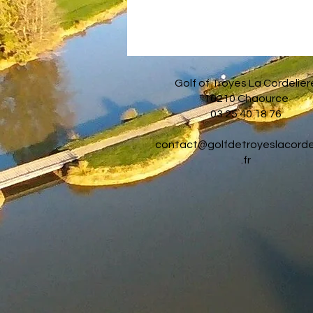
Golf of Troyes La Cordelièr
10210 Chaource
03 25 40 18 76
contact@golfdetroyeslacorde
.fr