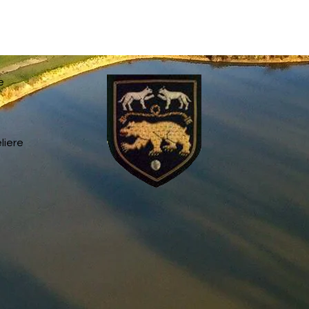
e
liere