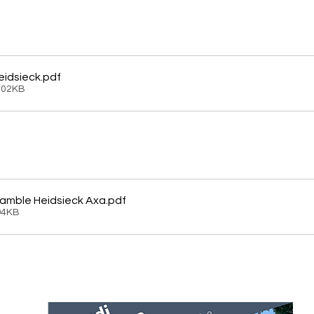
eidsieck
.pdf
102KB
ramble Heidsieck Axa
.pdf
94KB