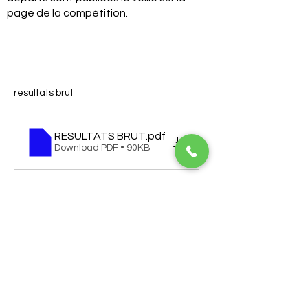
page de la compétition.
resultats brut
RESULTATS BRUT
.pdf
Download PDF • 90KB
Golf of Troyes La Cordelière
10210 Chaource
03 25 40 18 76