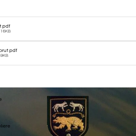
t
.pdf
116KB
brut
.pdf
89KB
e
liere