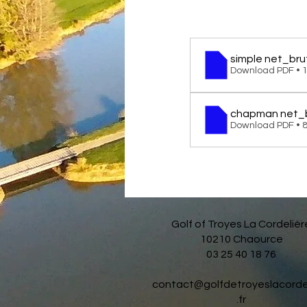
simple net_bru
Download PDF • 
chapman net_
Download PDF • 
Golf of Troyes La Cordelièr
10210 Chaource
03 25 40 18 76
contact@golfdetroyeslacorde
.fr