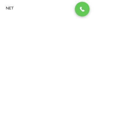
NET
netbeaujo2022
.pdf
Download PDF • 201KB
Golf of Troyes La Cordelière
10210 Chaource
03 25 40 18 76
contact@golfdetroyeslacordeliere.fr