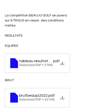
La compétition BEAUJO GOLF se jouera 
sur 9 TROUS en raison  des conditions 
météo.
RESULTATS
EQUIPES
tableau résultats beaujogolf
.pdf
Download PDF • 27KB
BRUT
brutbeaujo2022
.pdf
Download PDF • 201KB