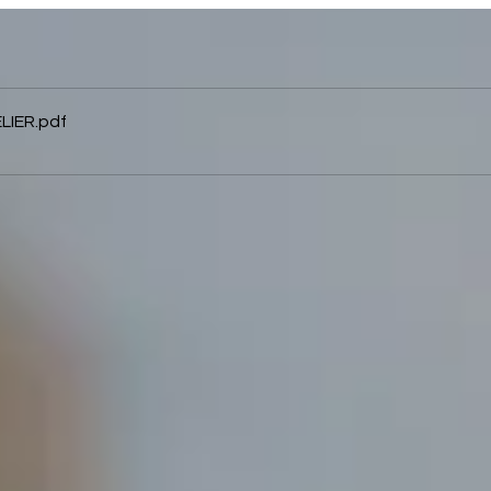
LIER
.pdf