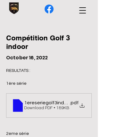
Compétition Golf 3
indoor
October 16, 2022
RESULTATS :
1ère série
1ereseriegolf3indoor
.pdf
Download PDF • 189KB
2eme série